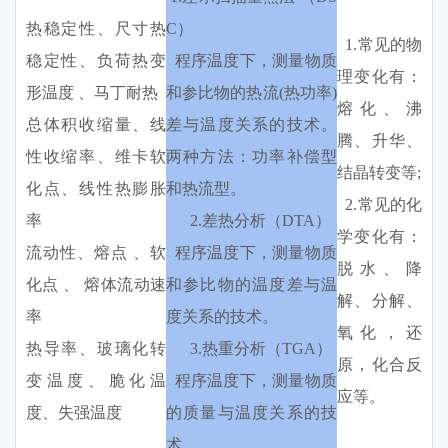
热稳定性、尺寸热
C）
1.常见的物
稳定性、负荷热变
程序温度下，测量物质
理变化有：
形温度 、马丁耐热
和参比物的热流(热功率)
熔化、沸
总体积收缩量、线
差与温度关系的技术。
腾、升华、
性收缩率、维卡软
两种方法：功率补偿型
结晶转变等;
化点、线性热膨胀
和热流型。
2.常见的化
率
2.差热分析（DTA）
学变化有：
流动性、熔点 、软
程序温度下，测量物质
脱水、降
化点 、 熔体流动速
和参比物的温度差与温
解、分解、
率
度关系的技术。
氧化，还
热导率、玻璃化转
3.热重分析（TGA）
原，化合反
变温度、脆化温
程序温度下，测量物质
应等。
度、失强温度
的质量与温度关系的技
术。